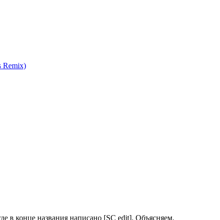
s Remix)
где в конце названия написано [SC edit]. Объясняем.