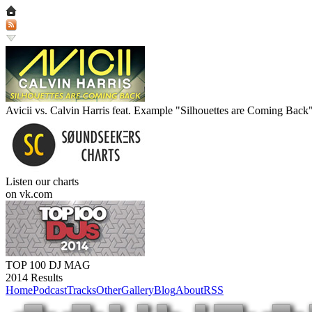
Avicii vs. Calvin Harris feat. Example "Silhouettes are Coming Back
Listen our charts
on vk.com
TOP 100 DJ MAG
2014 Results
Home
Podcast
Tracks
Other
Gallery
Blog
About
RSS